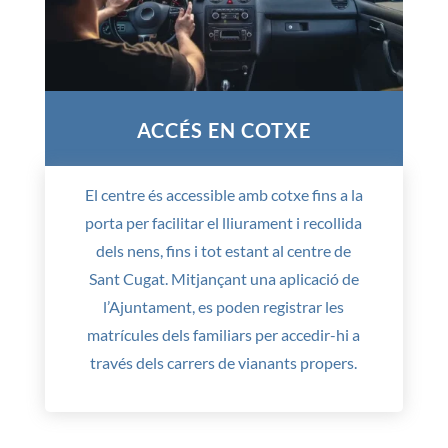
ACCÉS EN COTXE
El centre és accessible amb cotxe fins a la
porta per facilitar el lliurament i recollida
dels nens, fins i tot estant al centre de
Sant Cugat. Mitjançant una aplicació de
l’Ajuntament, es poden registrar les
matrícules dels familiars per accedir-hi a
través dels carrers de vianants propers.