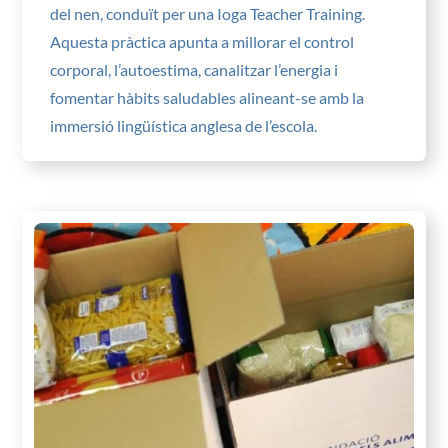
del nen, conduït per una Ioga Teacher Training.
Aquesta pràctica apunta a millorar el control
corporal, l’autoestima, canalitzar l’energia i
fomentar hàbits saludables alineant-se amb la
immersió lingüística anglesa de l’escola.